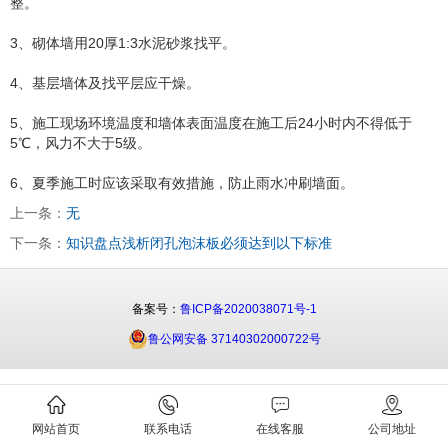
整。
3、砌体墙用20厚1:3水泥砂浆找平。
4、基层墙体及找平层应干燥。
5、施工现场环境温度和墙体表面温度在施工后24小时内不得低于
5℃，风力不大于5级。
6、夏季施工时应该采取有效措施，防止雨水冲刷墙面。
上一条：
无
下一条：
知识盘点浅析闭孔泡沫板必须达到以下标准
备案号：
鲁ICP备2020038071号-1
鲁公网安备 37140302000722号
网站首页
联系电话
在线客服
公司地址