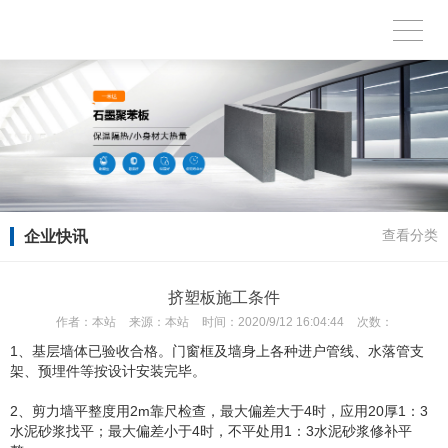
企业快讯
查看分类
挤塑板施工条件
作者：
本站
来源：
本站
时间：
2020/9/12 16:04:44
次数：
1、基层墙体已验收合格。门窗框及墙身上各种进户管线、水落管支
架、预埋件等按设计安装完毕。
2、剪力墙平整度用2m靠尺检查，最大偏差大于4时，应用20厚1：3
水泥砂浆找平；最大偏差小于4时，不平处用1：3水泥砂浆修补平