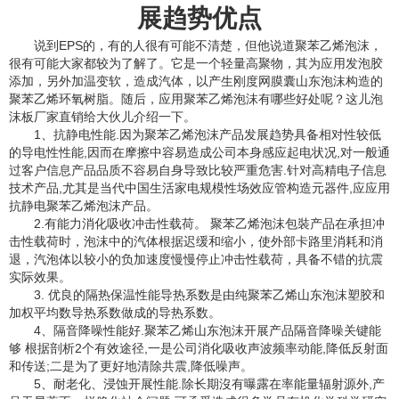
展趋势优点
说到EPS的，有的人很有可能不清楚，但他说道聚苯乙烯泡沫，
很有可能大家都较为了解了。它是一个轻量高聚物，其为应用发泡胶
添加，另外加温变软，造成汽体，以产生刚度网膜囊山东泡沫构造的
聚苯乙烯环氧树脂。随后，应用聚苯乙烯泡沫有哪些好处呢？这儿泡
沫板厂家直销给大伙儿介绍一下。
1、抗静电性能.因为聚苯乙烯泡沫产品发展趋势具备相对性较低
的导电性性能,因而在摩擦中容易造成公司本身感应起电状况,对一般通
过客户信息产品品质不容易自身导致比较严重危害.针对高精电子信息
技术产品,尤其是当代中国生活家电规模性场效应管构造元器件,应应用
抗静电聚苯乙烯泡沫产品。
2.有能力消化吸收冲击性载荷。 聚苯乙烯泡沫包裝产品在承担冲
击性载荷时，泡沫中的汽体根据迟缓和缩小，使外部卡路里消耗和消
退，汽泡体以较小的负加速度慢慢停止冲击性载荷，具备不错的抗震
实际效果。
3. 优良的隔热保温性能导热系数是由纯聚苯乙烯山东泡沫塑胶和
加权平均数导热系数做成的导热系数。
4、隔音降噪性能好.聚苯乙烯山东泡沫开展产品隔音降噪关键能
够 根据剖析2个有效途径,一是公司消化吸收声波频率动能,降低反射面
和传送;二是为了更好地清除共震,降低噪声。
5、耐老化、浸蚀开展性能.除长期沒有曝露在率能量辐射源外,产