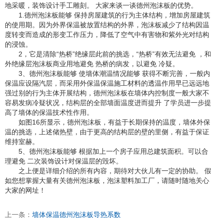
地采暖，装饰设计手工雕刻。 大家来谈一谈德州泡沫板的优势。
1.德州泡沫板能够 保持房屋建筑的行为主体结构，增加房屋建筑
的使用期。因为外界保温被放置结构的外界，泡沫板减少了结构因温
度转变而造成的形变工作压力，降低了空气中有害物和紫外光对结构
的浸蚀。
2，它是清除“热桥”绝缘层此前的挑选，“热桥”有效无法避免 ，和
外绝缘层泡沫板商业用地避免 热桥的病发，以避免 冷疑。
3、德州泡沫板能够 使墙体潮温情况能够 获得不断完善，一般内
保温应设隔汽层，而采用外保温保温施工材料的透温作用早已远远地
强过别的行为主体开展结构，德州泡沫板在墙体内控制度一般大家不
容易发病冷疑状况，结构层的全部墙面温度进而提升 了学员进一步提
高了墙体的保温技术性作用。
如图16所显示，德州泡沫板，有益于长期保持的温度，墙体外保
温的挑选，上述储热壁，由于更高的结构层的壁的里侧，有益于保证
维持室赫。
5、德州泡沫板能够 根据加上一个房子应用总建筑面积。可以合
理避免 二次装饰设计对保温层的毁坏。
之上便是详细介绍的所有内容，期待对大伙儿有一定的协助。 假
如您想掌握大量有关德州泡沫板，泡沫塑料加工厂，请随时随地关心
大家的网址！
上一条：
墙体保温德州泡沫板导热系数