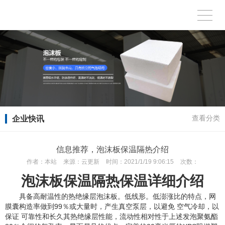
企业快讯
查看分类
信息推荐，泡沫板保温隔热介绍
作者：
本站
来源：
云更新
时间：
2021/1/19 9:06:15
次数：
泡沫板保温隔热保温详细介绍
具备高耐温性的热绝缘层泡沫板。低线形。低澎涨比的特点，网
膜囊构造率做到99％或大量时，产生真空泵层，以避免 空气冷却，以
保证 可靠性和长久其热绝缘层性能，流动性相对性于上述发泡聚氨酯