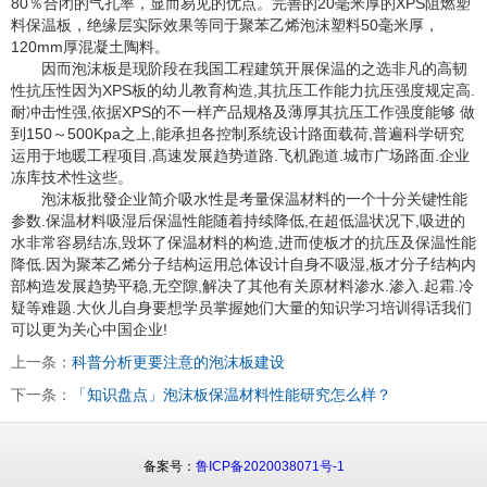
80％合闭的气孔率，显而易见的优点。完善的20毫米厚的XPS阻燃塑
料保温板，绝缘层实际效果等同于聚苯乙烯泡沫塑料50毫米厚，
120mm厚混凝土陶料。
因而泡沫板是现阶段在我国工程建筑开展保温的之选非凡的高韧
性抗压性因为XPS板的幼儿教育构造,其抗压工作能力抗压强度规定高.
耐冲击性强,依据XPS的不一样产品规格及薄厚其抗压工作强度能够 做
到150～500Kpa之上,能承担各控制系统设计路面载荷,普遍科学研究
运用于地暖工程项目.髙速发展趋势道路.飞机跑道.城市广场路面.企业
冻库技术性这些。
泡沫板批發企业简介吸水性是考量保温材料的一个十分关键性能
参数.保温材料吸湿后保温性能随着持续降低,在超低温状况下,吸进的
水非常容易结冻,毁坏了保温材料的构造,进而使板才的抗压及保温性能
降低.因为聚苯乙烯分子结构运用总体设计自身不吸湿,板才分子结构内
部构造发展趋势平稳,无空隙,解决了其他有关原材料渗水.渗入.起霜.冷
疑等难题.大伙儿自身要想学员掌握她们大量的知识学习培训得话我们
可以更为关心中国企业!
上一条：
科普分析更要注意的泡沫板建设
下一条：
「知识盘点」泡沫板保温材料性能研究怎么样？
备案号：
鲁ICP备2020038071号-1