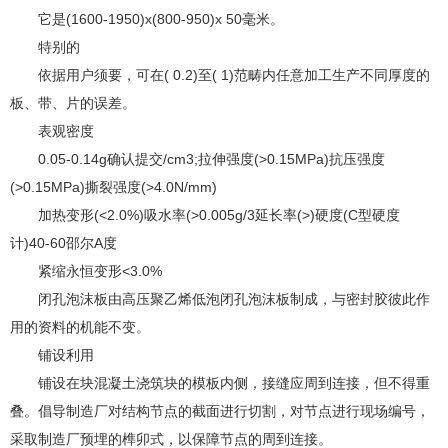
它是(1600-1950)x(800-950)x 50毫米。
特别的
依据用户须要，可在( 0.2)至( 1)范畴内任意加工生产不同厚度的
板、带、片的误差。
表观密度
0.05-0.14g确认提交/cm3;拉伸强度(>0.15MPa)抗压强度
(>0.15MPa)撕裂强度(>4.0N/mm)
加热变形(<2.0%)吸水率(>0.005g/3延长率(>)硬度(C型硬度
计)40-60邵尔A度
紧缩永恒变形<3.0%
闭孔泡沫板由高压聚乙烯低泡闭孔泡沫板制成，与密封胶彼此作
用的资料的机能不变。
铺设利用
铺设在块混凝土浇筑块的模板内侧，接缝应周到连接，但不得重
叠。倡导制造厂对结构节点的截面进行切割，对节点进行现场编号，
采取制造厂预埋的榫卯式，以保障节点的周到连接。