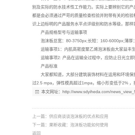
别及实际的防水技术性工作能力。实际上要辨别它的产
都是会必须通过严苛的质量检查检验并附带有关的检验
识上边标明的产品服务水平点评级别和防水等级，那样
产品规格型号与运输事项
泡沫板总宽：80-3750px;长短：160-6000px;
运输事项1：内肌高密度聚乙烯泡沫板由大家益丰
运输事项2: 产品在运输全过程中，应防止日光立
产品标准
大家都知道，大部分建筑装饰材料在运用和环境保护层
过2.5 mpa，弹性模具超过1mpa，缩小形变低于2% ，
本文网址：
http://www.sdyiheda.com/news_view_
上一篇：
供应商谈谈泡沫板的优点和应用
下一篇：
果断收藏：泡沫板功能如何使用
返回