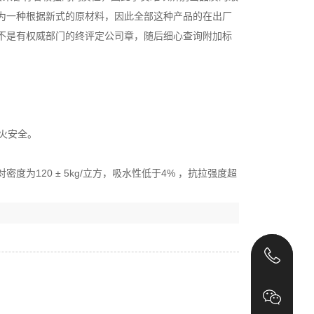
为一种根据新式的原材料，因此全部这种产品的在出厂
不是有权威部门的终评定公司章，随后细心查询附加标
火安全。
120 ± 5kg/立方，吸水性低于4% ，抗拉强度超
131
131