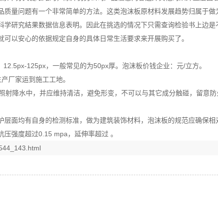
品质量问题有一个非常简单的方法。这类泡沫板原材料发展趋势归属于做
科学研究結果数据信息表明。因此在挑选的情况下只需查询检验书上边是
就可以安心的依据规定自身的具体日常生活要求来开展购买了。
薄厚：12.5px-125px，一般常见的为50px厚。泡沫板价钱企业：元/立方。
生产厂家运到施工工地。
即照射降水中，并应维持清洁，避免形变，不可以与其它成分触碰，留意防
面均有自身的检测标准，做为建筑装饰材料，泡沫板的规范应确保相对密度为
抗压强度超过0.15 mpa，延伸率超过 。
544_143.html