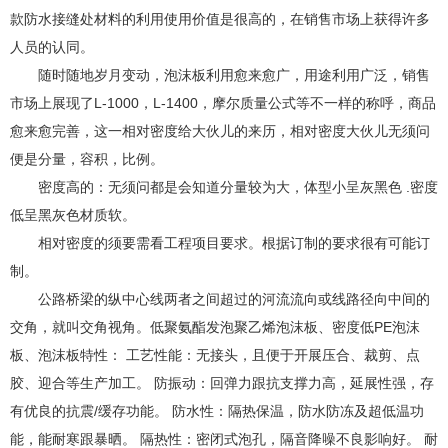
款防水接缝处材料的利用使用价值是很高的，在销售市场上获得许多
人员的认同。
随时随地岁月变动，泡沫板利用愈来愈广，用途利用广泛，销售
市场上展现了L-1000，L-1400，摩尔质量公式等不一样的称呼，商品
愈来愈完善，这一相对密度给大伙儿的来历，相对密度大伙儿无须问
便是分量，容积，比例。
密度高的：无须问都是会知道分量较为大，体型小呈灰黑色 .密度
低呈黑灰色材质软。
相对密度的须要需看工程项目要求。根据订制的要求很有可能订
制。
公路桥梁的纵中心线两者之间超过的河流流向或线路径向中间的
交角，就叫交角视角。低聚氨酯发泡聚乙烯泡沫板、密度低PE泡沫
板、泡沫板特性： 工艺性能：无接头，且便于开展压合、裁剪、点
胶、迎合等生产加工。 防振动：回弹力跟抗支撑力高，延展性强，存
有优良的抗震/缓存功能。 防水性：隔热保温，防水防冻及超低温功
能，能耐寒跟暴晒。 隔热性：密闭式泡孔，隔音降噪不良影响好。 耐