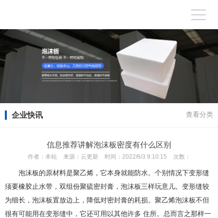
企业快讯
查看分类
信息推荐讲解泡沫板密度有什么区别
作者：
本站
来源：
云更新
时间：
2022/6/3 9:10:15
次数：
泡沫板的原材料是聚乙烯，它本身就能防水。个别情况下变形缝
须要橡胶止水带，双组份聚硫密封膏，泡沫板三样玩意儿。变形缝较
为细长，泡沫板置放边上，降低对密封膏的耗损。聚乙烯泡沫板不但
很有可能用在变形缝中，它还可用以其他许多 住所。总而言之那样一