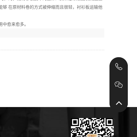
能够 在原材料卷的方式被伸缩而且很轻，衬衫板运输他
用中愈来愈多。
131
131
回